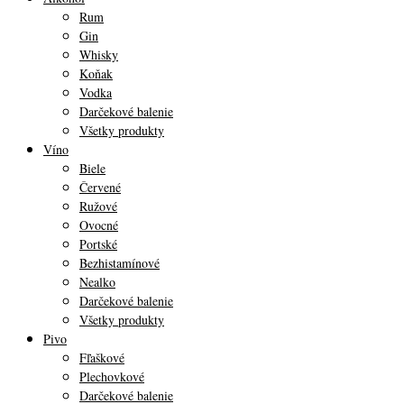
Rum
Gin
Whisky
Koňak
Vodka
Darčekové balenie
Všetky produkty
Víno
Biele
Červené
Ružové
Ovocné
Portské
Bezhistamínové
Nealko
Darčekové balenie
Všetky produkty
Pivo
Fľaškové
Plechovkové
Darčekové balenie