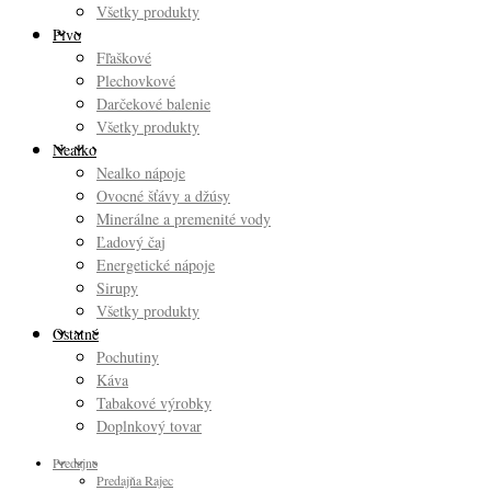
Všetky produkty
Pivo
Fľaškové
Plechovkové
Darčekové balenie
Všetky produkty
Nealko
Nealko nápoje
Ovocné šťávy a džúsy
Minerálne a premenité vody
Ľadový čaj
Energetické nápoje
Sirupy
Všetky produkty
Ostatné
Pochutiny
Káva
Tabakové výrobky
Doplnkový tovar
Predajne
Predajňa Rajec