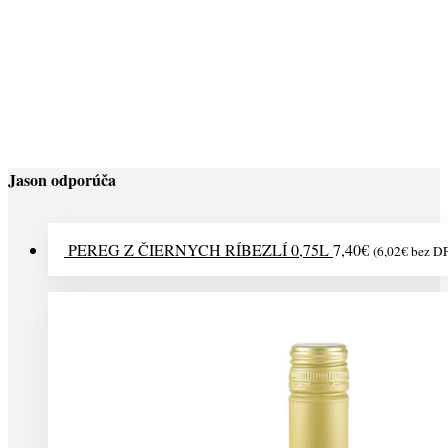
BTV CAMEL TEAL STICKS H (4,00)
4,00
€
(
3,25
€
bez DPH)
Jason odporúča
PEREG Z ČIERNYCH RÍBEZLÍ 0,75L
7,40
€
(
6,02
€
bez D