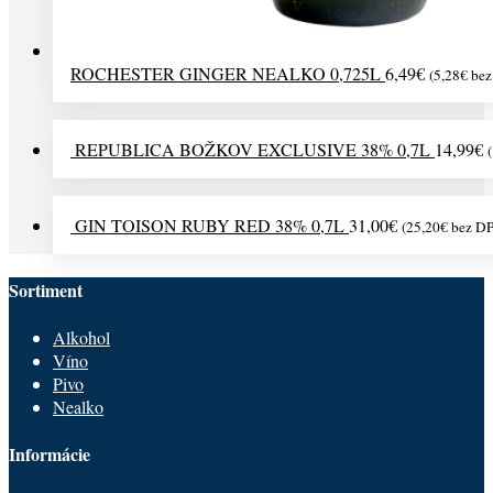
ROCHESTER GINGER NEALKO 0,725L
6,49
€
(
5,28
€
bez
REPUBLICA BOŽKOV EXCLUSIVE 38% 0,7L
14,99
€
(
GIN TOISON RUBY RED 38% 0,7L
31,00
€
(
25,20
€
bez D
Sortiment
Alkohol
Víno
Pivo
Nealko
Informácie