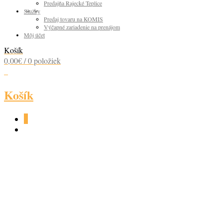
Predajňa Rajecké Teplice
Služby
Predaj tovaru na KOMIS
Výčapné zariadenie na prenájom
Môj účet
Košík
0,00
€
/ 0 položiek
0
Košík
0
BTV CAMEL GOLD
(4,00)