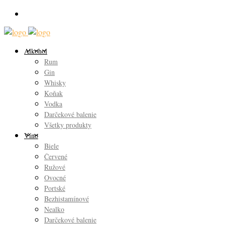
Alkohol
Rum
Gin
Whisky
Koňak
Vodka
Darčekové balenie
Všetky produkty
Víno
Biele
Červené
Ružové
Ovocné
Portské
Bezhistamínové
Nealko
Darčekové balenie