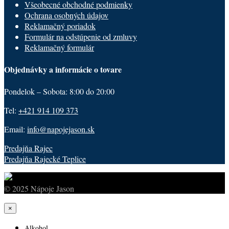
Všeobecné obchodné podmienky
Ochrana osobných údajov
Reklamačný poriadok
Formulár na odstúpenie od zmluvy
Reklamačný formulár
Objednávky a informácie o tovare
Pondelok – Sobota: 8:00 do 20:00
Tel:
+421 914 109 373
Email:
info@napojejason.sk
Predajňa Rajec
Predajňa Rajecké Teplice
© 2025 Nápoje Jason
×
Alkohol