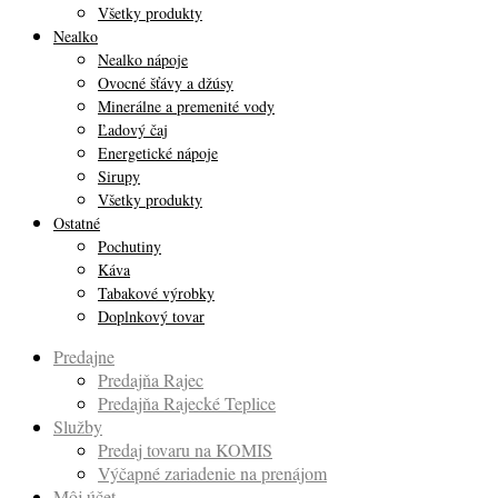
Všetky produkty
Nealko
Nealko nápoje
Ovocné šťávy a džúsy
Minerálne a premenité vody
Ľadový čaj
Energetické nápoje
Sirupy
Všetky produkty
Ostatné
Pochutiny
Káva
Tabakové výrobky
Doplnkový tovar
Predajne
Predajňa Rajec
Predajňa Rajecké Teplice
Služby
Predaj tovaru na KOMIS
Výčapné zariadenie na prenájom
Môj účet