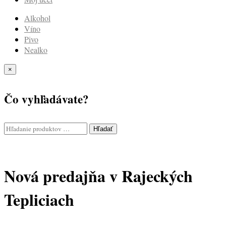
Alkohol
Víno
Pivo
Nealko
×
Čo vyhľadávate?
Hľadať
Nová predajňa v Rajeckých
Tepliciach