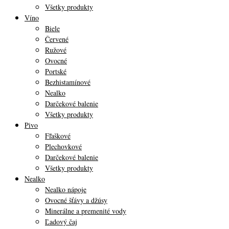
Všetky produkty
Víno
Biele
Červené
Ružové
Ovocné
Portské
Bezhistamínové
Nealko
Darčekové balenie
Všetky produkty
Pivo
Fľaškové
Plechovkové
Darčekové balenie
Všetky produkty
Nealko
Nealko nápoje
Ovocné šťávy a džúsy
Minerálne a premenité vody
Ľadový čaj