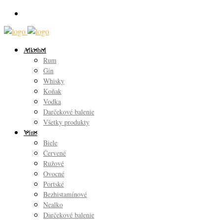
Alkohol
Rum
Gin
Whisky
Koňak
Vodka
Darčekové balenie
Všetky produkty
Víno
Biele
Červené
Ružové
Ovocné
Portské
Bezhistamínové
Nealko
Darčekové balenie