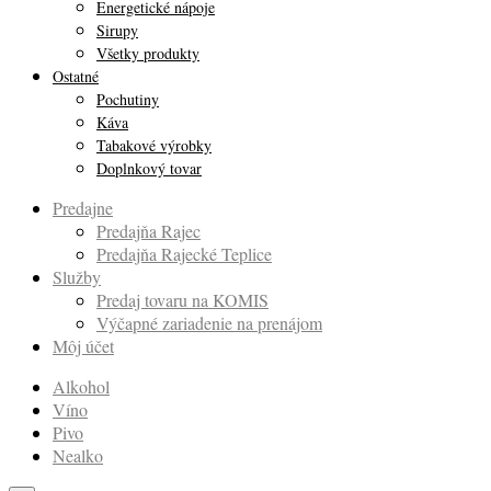
Energetické nápoje
Sirupy
Všetky produkty
Ostatné
Pochutiny
Káva
Tabakové výrobky
Doplnkový tovar
Predajne
Predajňa Rajec
Predajňa Rajecké Teplice
Služby
Predaj tovaru na KOMIS
Výčapné zariadenie na prenájom
Môj účet
Alkohol
Víno
Pivo
Nealko