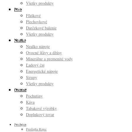
Všetky produkty
Pivo
Fľaškové
Plechovkové
Darčekové balenie
Všetky produkty
Nealko
Nealko nápoje
Ovocné šťávy a džúsy
Minerálne a premenité vody
Ľadový čaj
Energetické nápoje
Sirupy
Všetky produkty
Ostatné
Pochutiny
Káva
Tabakové výrobky
Doplnkový tovar
Predajne
Predajňa Rajec