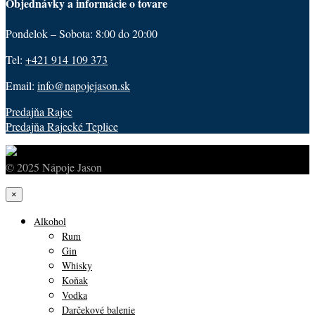
Objednávky a informácie o tovare
Pondelok – Sobota: 8:00 do 20:00
Tel:
+421 914 109 373
Email:
info@napojejason.sk
Predajňa Rajec
Predajňa Rajecké Teplice
© 2025 Nápoje Jason
×
Alkohol
Rum
Gin
Whisky
Koňak
Vodka
Darčekové balenie