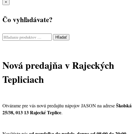
×
Čo vyhľadávate?
Hľadať
Nová predajňa v Rajeckých
Tepliciach
Školská
Otvárame pre vás novú predajňu nápojov JASON na adrese
25/38, 013 13 Rajecké Teplice
.
od pondelka do nedele, denne od 08:00 do 20:00
Navštívte nás
.