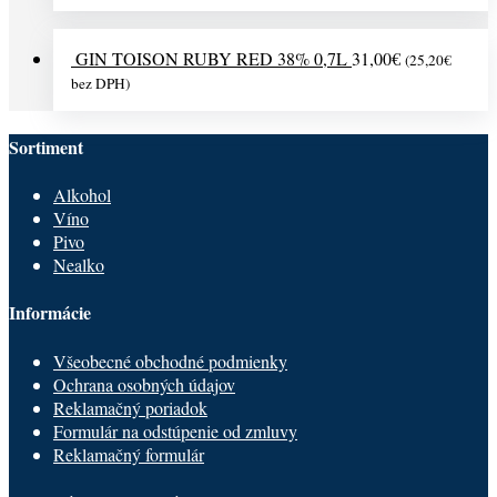
GIN TOISON RUBY RED 38% 0,7L
31,00
€
(
25,20
€
bez DPH)
Sortiment
Alkohol
Víno
Pivo
Nealko
Informácie
Všeobecné obchodné podmienky
Ochrana osobných údajov
Reklamačný poriadok
Formulár na odstúpenie od zmluvy
Reklamačný formulár