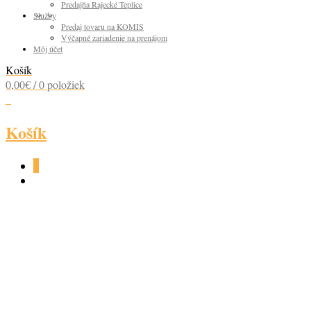
Predajňa Rajecké Teplice
Služby
Predaj tovaru na KOMIS
Výčapné zariadenie na prenájom
Môj účet
Košík
0,00
€
/ 0 položiek
0
Košík
0
BTV CAMEL MARINE
STICKS (4,00)