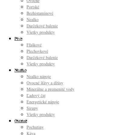
Ovocné
Portské
Bezhistamínové
Nealko
Darčekové balenie
Všetky produkty
Pivo
Fľaškové
Plechovkové
Darčekové balenie
Všetky produkty
Nealko
Nealko nápoje
Ovocné šťávy a džúsy
Minerálne a premenité vody
Ľadový čaj
Energetické nápoje
Sirupy
Všetky produkty
Ostatné
Pochutiny
Káva