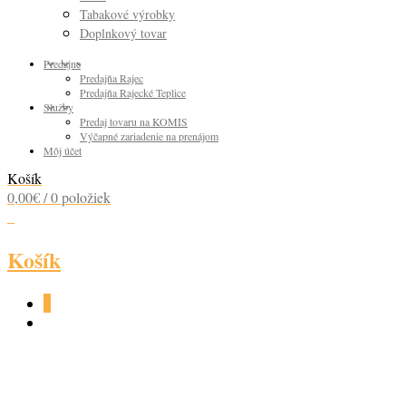
Tabakové výrobky
Doplnkový tovar
Predajne
Predajňa Rajec
Predajňa Rajecké Teplice
Služby
Predaj tovaru na KOMIS
Výčapné zariadenie na prenájom
Môj účet
Košík
0,00
€
/ 0 položiek
0
Košík
0