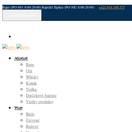
Rajec (PO-SO: 8:00-20:00) Rajecké Teplice (PO-NE: 8:00-20:00)
+421 914 109 373
Vyhľadávanie
Alkohol
Rum
Gin
Whisky
Koňak
Vodka
Darčekové balenie
Všetky produkty
Víno
Biele
Červené
Ružové