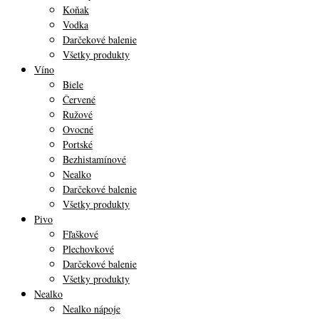
Koňak
Vodka
Darčekové balenie
Všetky produkty
Víno
Biele
Červené
Ružové
Ovocné
Portské
Bezhistamínové
Nealko
Darčekové balenie
Všetky produkty
Pivo
Fľaškové
Plechovkové
Darčekové balenie
Všetky produkty
Nealko
Nealko nápoje