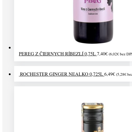
PEREG Z ČIERNYCH RÍBEZLÍ 0,75L
7,40
€
(
6,02
€
bez DP
ROCHESTER GINGER NEALKO 0,725L
6,49
€
(
5,28
€
be