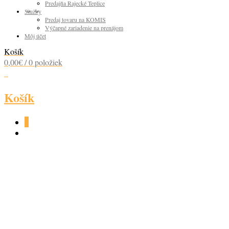
Predajňa Rajecké Teplice
Služby
Predaj tovaru na KOMIS
Výčapné zariadenie na prenájom
Môj účet
Košík
0,00
€
/ 0 položiek
0
Košík
0
PUSCHKIN TIME 1L
17,7%