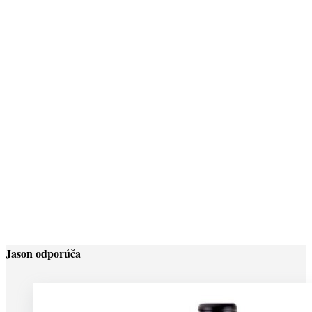
MINI-GIN TOISON 47% 0,05L
4,50
€
(
3,66
€
bez DPH)
VODKA NICOLAUS LIME 38% 0,7L
9,59
€
(
7,80
€
bez DPH)
Jason odporúča