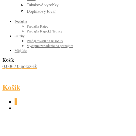
Tabakové výrobky
Doplnkový tovar
Predajne
Predajňa Rajec
Predajňa Rajecké Teplice
Služby
Predaj tovaru na KOMIS
Výčapné zariadenie na prenájom
Môj účet
Košík
0,00
€
/ 0 položiek
0
Košík
0