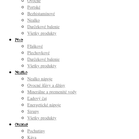
Ovocné
Portské
Bezhistamínové
Nealko
Darčekové balenie
Všetky produkty
Pivo
Fľaškové
Plechovkové
Darčekové balenie
Všetky produkty
Nealko
Nealko nápoje
Ovocné šťávy a džúsy
Minerálne a premenité vody
Ľadový čaj
Energetické nápoje
Sirupy
Všetky produkty
Ostatné
Pochutiny
Káva