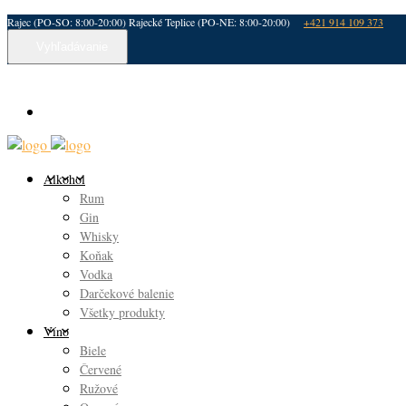
Rajec (PO-SO: 8:00-20:00) Rajecké Teplice (PO-NE: 8:00-20:00)
+421 914 109 373
Vyhľadávanie
Alkohol
Rum
Gin
Whisky
Koňak
Vodka
Darčekové balenie
Všetky produkty
Víno
Biele
Červené
Ružové