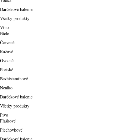
Vodka
Darčekové balenie
Všetky produkty
Víno
Biele
Červené
Ružové
Ovocné
Portské
Bezhistamínové
Nealko
Darčekové balenie
Všetky produkty
Pivo
Fľaškové
Plechovkové
Darčekové balenie