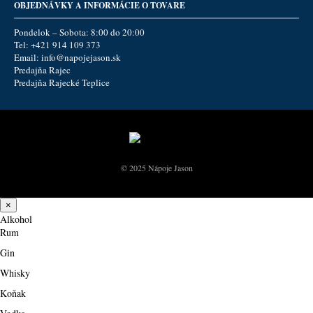
OBJEDNÁVKY A INFORMÁCIE O TOVARE
Pondelok – Sobota: 8:00 do 20:00
Tel:
+421 914 109 373
Email:
info@napojejason.sk
Predajňa Rajec
Predajňa Rajecké Teplice
© 2025 Nápoje Jason
×
Alkohol
Rum
Gin
Whisky
Koňak