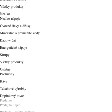
Všetky produkty
Nealko
Nealko nápoje
Ovocné šťávy a džúsy
Minerálne a premenité vody
Ľadový čaj
Energetické nápoje
Sirupy
Všetky produkty
Ostatné
Pochutiny
Káva
Tabakové výrobky
Doplnkový tovar
Predajne
Predajňa Rajec
Predajňa Rajecké Teplice