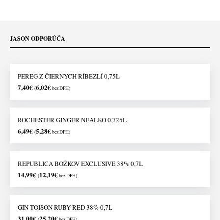
JASON ODPORÚČA
PEREG Z ČIERNYCH RÍBEZLÍ 0,75L
7,40
€
6,02
€
(
bez DPH)
ROCHESTER GINGER NEALKO 0,725L
6,49
€
5,28
€
(
bez DPH)
REPUBLICA BOŽKOV EXCLUSIVE 38% 0,7L
14,99
€
12,19
€
(
bez DPH)
GIN TOISON RUBY RED 38% 0,7L
31,00
€
25,20
€
(
bez DPH)