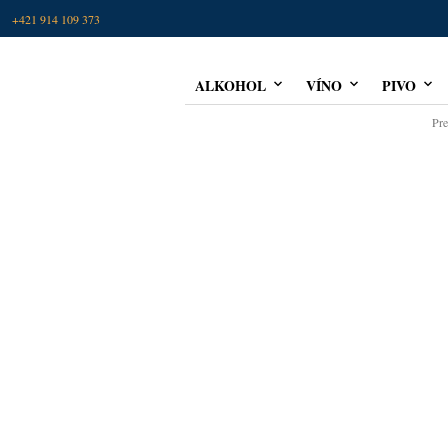
0)
+421 914 109 373
ALKOHOL
VÍNO
PIVO
Pre
RUM 
TROPI
22,99
€
(
18,69