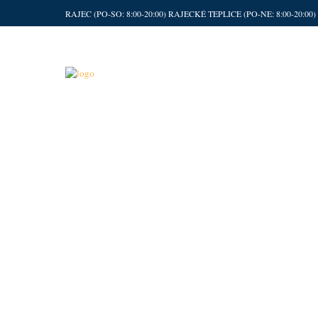
RAJEC (PO-SO: 8:00-20:00) RAJECKÉ TEPLICE (PO-NE: 8:00-20:0