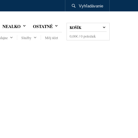
Vyhľadávanie
NEALKO
OSTATNÉ
KOŠÍK
0,00
€
/ 0 položiek
dajne
Služby
Môj účet
PIQUERITO
CAL 35% 0,7l
€
bez DPH)