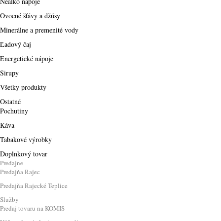
Nealko nápoje
Ovocné šťávy a džúsy
Minerálne a premenité vody
Ľadový čaj
Energetické nápoje
Sirupy
Všetky produkty
Ostatné
Pochutiny
Káva
Tabakové výrobky
Doplnkový tovar
Predajne
Predajňa Rajec
Predajňa Rajecké Teplice
Služby
Predaj tovaru na KOMIS