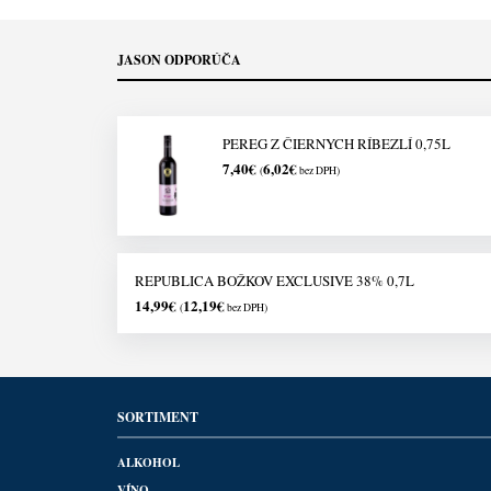
JASON ODPORÚČA
PEREG Z ČIERNYCH RÍBEZLÍ 0,75L
7,40
€
6,02
€
(
bez DPH)
REPUBLICA BOŽKOV EXCLUSIVE 38% 0,7L
14,99
€
12,19
€
(
bez DPH)
SORTIMENT
ALKOHOL
VÍNO