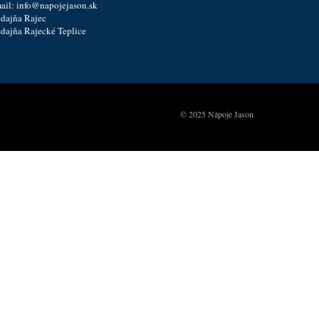
ail:
info@napojejason.sk
edajňa Rajec
edajňa Rajecké Teplice
© 2025 Nápoje Jason