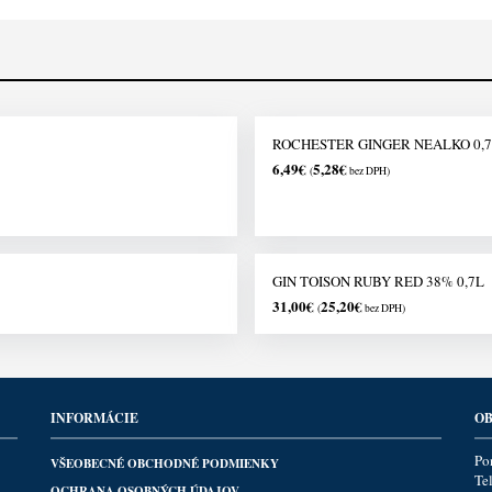
ROCHESTER GINGER NEALKO 0,7
6,49
€
5,28
€
(
bez DPH)
GIN TOISON RUBY RED 38% 0,7L
31,00
€
25,20
€
(
bez DPH)
INFORMÁCIE
OB
Po
VŠEOBECNÉ OBCHODNÉ PODMIENKY
Te
OCHRANA OSOBNÝCH ÚDAJOV