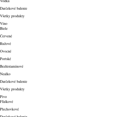
Vodka
Darčekové balenie
Všetky produkty
Víno
Biele
Červené
Ružové
Ovocné
Portské
Bezhistamínové
Nealko
Darčekové balenie
Všetky produkty
Pivo
Fľaškové
Plechovkové
Darčekové balenie