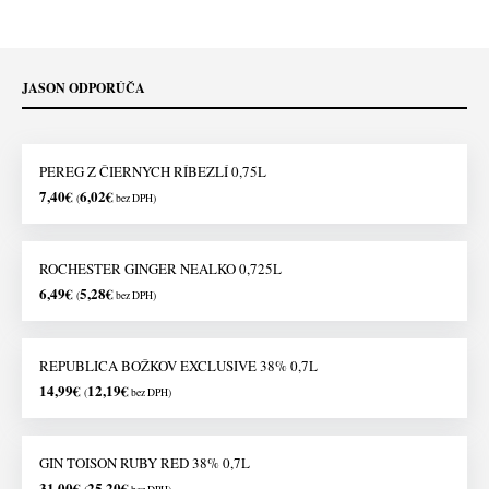
JASON ODPORÚČA
PEREG Z ČIERNYCH RÍBEZLÍ 0,75L
7,40
€
6,02
€
(
bez DPH)
ROCHESTER GINGER NEALKO 0,725L
6,49
€
5,28
€
(
bez DPH)
REPUBLICA BOŽKOV EXCLUSIVE 38% 0,7L
14,99
€
12,19
€
(
bez DPH)
GIN TOISON RUBY RED 38% 0,7L
31,00
€
25,20
€