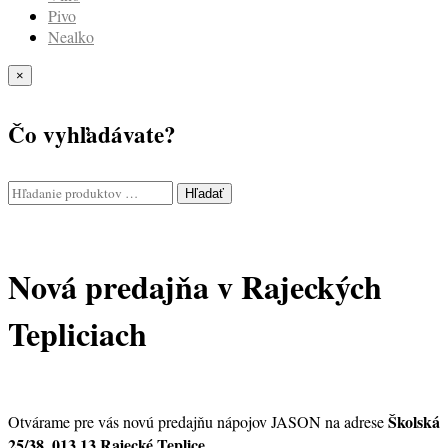
Pivo
Nealko
×
Čo vyhľadávate?
Hľadať
Nová predajňa v Rajeckých
Tepliciach
Školská
Otvárame pre vás novú predajňu nápojov JASON na adrese
25/38, 013 13 Rajecké Teplice
.