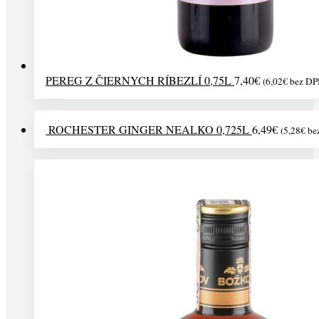
PEREG Z ČIERNYCH RÍBEZLÍ 0,75L
7,40
€
(
6,02
€
bez DP
ROCHESTER GINGER NEALKO 0,725L
6,49
€
(
5,28
€
be