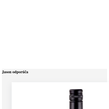
MINI-GIN TOISON 47% 0,05L
4,50
€
(
3,66
€
bez DPH)
DANTY XO EXTRA 0,7L 40%
36,90
€
(
30,00
€
bez DPH)
Jason odporúča