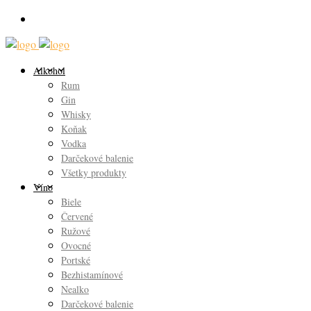
Alkohol
Rum
Gin
Whisky
Koňak
Vodka
Darčekové balenie
Všetky produkty
Víno
Biele
Červené
Ružové
Ovocné
Portské
Bezhistamínové
Nealko
Darčekové balenie