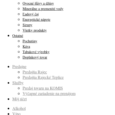
Ovocné šťávy a džúsy
Minerálne a premenité vody
Ľadový čaj
Energetické nápoje
Sirupy
Všetky produkty
Ostatné
Pochutiny
Káva
Tabakové výrobky
Doplnkový tovar
Predajne
Predajňa Rajec
Predajňa Rajecké Teplice
Služby
Predaj tovaru na KOMIS
Výčapné zariadenie na prenájom
Môj účet
Alkohol
Víno