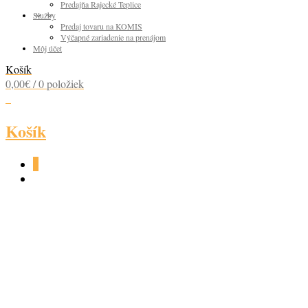
Predajňa Rajecké Teplice
Služby
Predaj tovaru na KOMIS
Výčapné zariadenie na prenájom
Môj účet
Košík
0,00
€
/ 0 položiek
0
Košík
0
SOBERANO 36% 1L