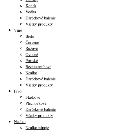
Koňak
Vodka
Darčekové balenie
Všetky produkty
Víno
Biele
Červené
Ružové
Ovocné
Portské
Bezhistamínové
Nealko
Darčekové balenie
Všetky produkty
Pivo
Fľaškové
Plechovkové
Darčekové balenie
Všetky produkty
Nealko
Nealko nápoje