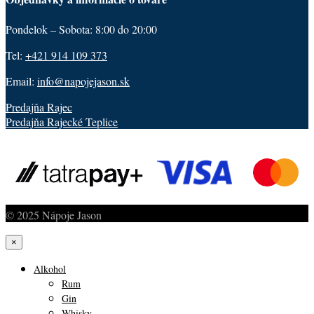
Pondelok – Sobota: 8:00 do 20:00
Tel:
+421 914 109 373
Email:
info@napojejason.sk
Predajňa Rajec
Predajňa Rajecké Teplice
© 2025 Nápoje Jason
×
Alkohol
Rum
Gin
Whisky