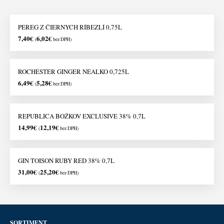
PEREG Z ČIERNYCH RÍBEZLÍ 0,75L
7,40
€
6,02
€
(
bez DPH)
ROCHESTER GINGER NEALKO 0,725L
6,49
€
5,28
€
(
bez DPH)
REPUBLICA BOŽKOV EXCLUSIVE 38% 0,7L
14,99
€
12,19
€
(
bez DPH)
GIN TOISON RUBY RED 38% 0,7L
31,00
€
25,20
€
(
bez DPH)
SORTIMENT