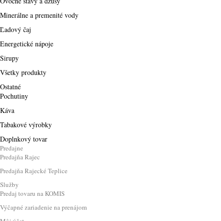
Ovocné šťávy a džúsy
Minerálne a premenité vody
Ľadový čaj
Energetické nápoje
Sirupy
Všetky produkty
Ostatné
Pochutiny
Káva
Tabakové výrobky
Doplnkový tovar
Predajne
Predajňa Rajec
Predajňa Rajecké Teplice
Služby
Predaj tovaru na KOMIS
Výčapné zariadenie na prenájom