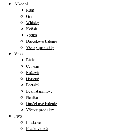
Alkohol
Rum
Gin
Whisky
Koňak
Vodka
Darčekové balenie
Všetky produkty
Víno
Biele
Červené
Ružové
Ovocné
Portské
Bezhistamínové
Nealko
Darčekové balenie
Všetky produkty
Pivo
Fľaškové
Plechovkové