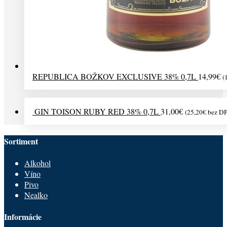
REPUBLICA BOŽKOV EXCLUSIVE 38% 0,7L
14,99
€
(
GIN TOISON RUBY RED 38% 0,7L
31,00
€
(
25,20
€
bez D
Sortiment
Alkohol
Víno
Pivo
Nealko
Informácie