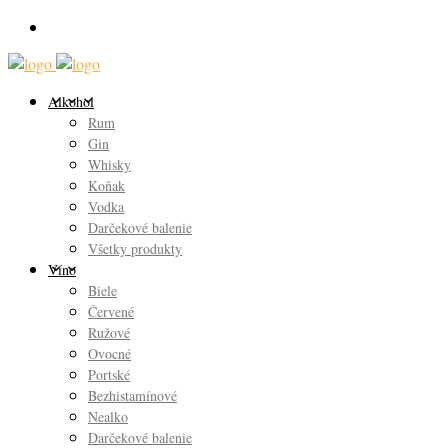
Alkohol
Rum
Gin
Whisky
Koňak
Vodka
Darčekové balenie
Všetky produkty
Víno
Biele
Červené
Ružové
Ovocné
Portské
Bezhistamínové
Nealko
Darčekové balenie