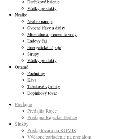
Darčekové balenie
Všetky produkty
Nealko
Nealko nápoje
Ovocné šťávy a džúsy
Minerálne a premenité vody
Ľadový čaj
Energetické nápoje
Sirupy
Všetky produkty
Ostatné
Pochutiny
Káva
Tabakové výrobky
Doplnkový tovar
Predajne
Predajňa Rajec
Predajňa Rajecké Teplice
Služby
Predaj tovaru na KOMIS
Výčapné zariadenie na prenájom