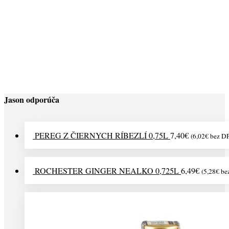
CHIO PUKANCE KUKURIČNÉ MASLOVÉ 80G
1,21
€
(
0,98
€
bez DPH)
Jason odporúča
PEREG Z ČIERNYCH RÍBEZLÍ 0,75L
7,40
€
(
6,02
€
bez D
ROCHESTER GINGER NEALKO 0,725L
6,49
€
(
5,28
€
be