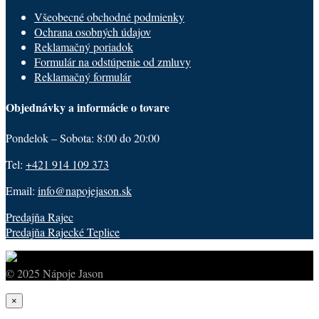
Všeobecné obchodné podmienky
Ochrana osobných údajov
Reklamačný poriadok
Formulár na odstúpenie od zmluvy
Reklamačný formulár
Objednávky a informácie o tovare
Pondelok – Sobota: 8:00 do 20:00
Tel:
+421 914 109 373
Email:
info@napojejason.sk
Predajňa Rajec
Predajňa Rajecké Teplice
© 2025 Nápoje Jason
×