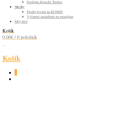
Predajňa Rajecké Teplice
Služby
Predaj tovaru na KOMIS
Výčapné zariadenie na prenájom
Môj účet
Košík
0,00
€
/ 0 položiek
0
Košík
0
BERTYČKY
RESTOVANÁ