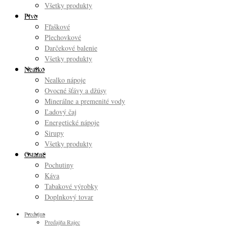
Všetky produkty
Pivo
Fľaškové
Plechovkové
Darčekové balenie
Všetky produkty
Nealko
Nealko nápoje
Ovocné šťávy a džúsy
Minerálne a premenité vody
Ľadový čaj
Energetické nápoje
Sirupy
Všetky produkty
Ostatné
Pochutiny
Káva
Tabakové výrobky
Doplnkový tovar
Predajne
Predajňa Rajec