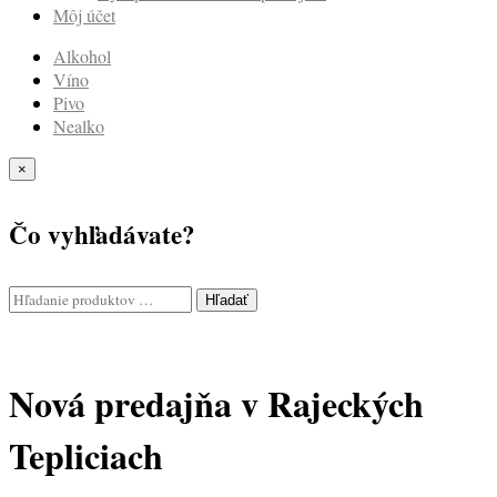
Môj účet
Alkohol
Víno
Pivo
Nealko
×
Čo vyhľadávate?
Hľadať
Nová predajňa v Rajeckých
Tepliciach