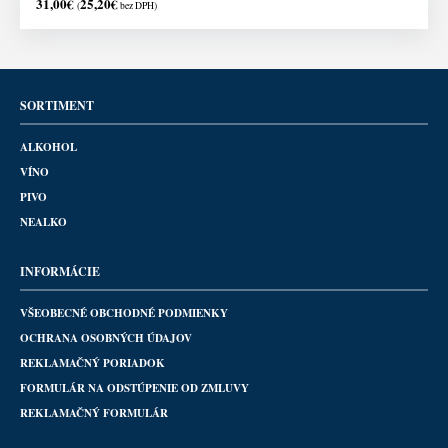
31,00
€
25,20
€
(
bez DPH)
SORTIMENT
ALKOHOL
VÍNO
PIVO
NEALKO
INFORMÁCIE
VŠEOBECNÉ OBCHODNÉ PODMIENKY
OCHRANA OSOBNÝCH ÚDAJOV
REKLAMAČNÝ PORIADOK
FORMULÁR NA ODSTÚPENIE OD ZMLUVY
REKLAMAČNÝ FORMULÁR