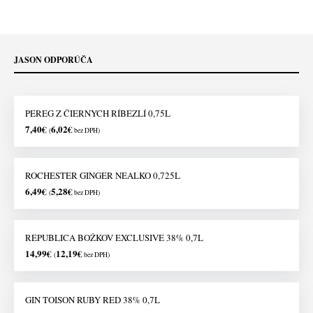
JASON ODPORÚČA
PEREG Z ČIERNYCH RÍBEZLÍ 0,75L
7,40
€
6,02
€
(
bez DPH)
ROCHESTER GINGER NEALKO 0,725L
6,49
€
5,28
€
(
bez DPH)
REPUBLICA BOŽKOV EXCLUSIVE 38% 0,7L
14,99
€
12,19
€
(
bez DPH)
GIN TOISON RUBY RED 38% 0,7L