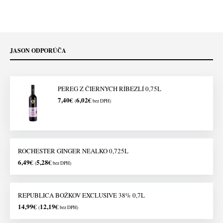
JASON ODPORÚČA
PEREG Z ČIERNYCH RÍBEZLÍ 0,75L
7,40
€
6,02
€
(
bez DPH)
ROCHESTER GINGER NEALKO 0,725L
6,49
€
5,28
€
(
bez DPH)
REPUBLICA BOŽKOV EXCLUSIVE 38% 0,7L
14,99
€
12,19
€
(
bez DPH)