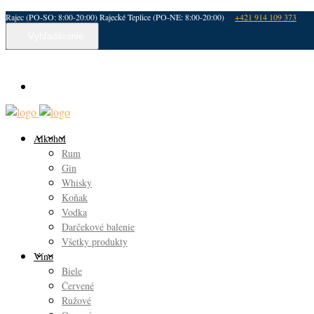
Rajec (PO-SO: 8:00-20:00) Rajecké Teplice (PO-NE: 8:00-20:00)
+421 914 109 373
Vyhľadávanie
Alkohol
Rum
Gin
Whisky
Koňak
Vodka
Darčekové balenie
Všetky produkty
Víno
Biele
Červené
Ružové