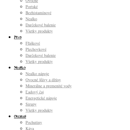
Ovocné
Portské
Bezhistamínové
Nealko
Darčekové balenie
Všetky produkty
Pivo
Fľaškové
Plechovkové
Darčekové balenie
Všetky produkty
Nealko
Nealko nápoje
Ovocné šťávy a džúsy
Minerálne a premenité vody
Ľadový čaj
Energetické nápoje
Sirupy
Všetky produkty
Ostatné
Pochutiny
Káva