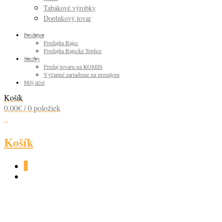
Tabakové výrobky
Doplnkový tovar
Predajne
Predajňa Rajec
Predajňa Rajecké Teplice
Služby
Predaj tovaru na KOMIS
Výčapné zariadenie na prenájom
Môj účet
Košík
0,00
€
/ 0 položiek
0
Košík
0