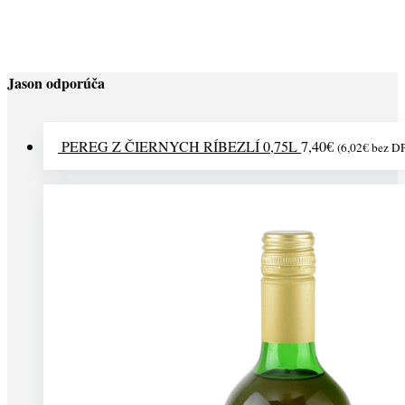
17,90
€
(
14,55
€
bez DPH)
Jason odporúča
PEREG Z ČIERNYCH RÍBEZLÍ 0,75L
7,40
€
(
6,02
€
bez D