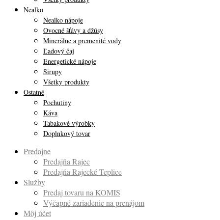
Nealko
Nealko nápoje
Ovocné šťávy a džúsy
Minerálne a premenité vody
Ľadový čaj
Energetické nápoje
Sirupy
Všetky produkty
Ostatné
Pochutiny
Káva
Tabakové výrobky
Doplnkový tovar
Predajne
Predajňa Rajec
Predajňa Rajecké Teplice
Služby
Predaj tovaru na KOMIS
Výčapné zariadenie na prenájom
Môj účet