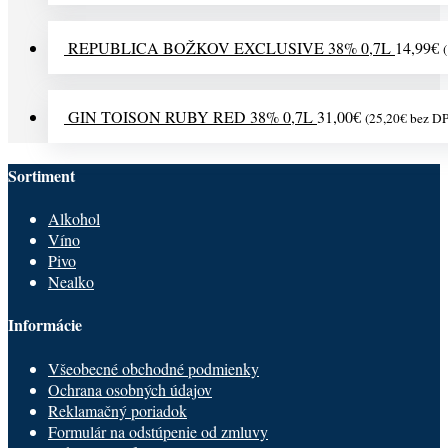
REPUBLICA BOŽKOV EXCLUSIVE 38% 0,7L
14,99
€
(
GIN TOISON RUBY RED 38% 0,7L
31,00
€
(
25,20
€
bez D
Sortiment
Alkohol
Víno
Pivo
Nealko
Informácie
Všeobecné obchodné podmienky
Ochrana osobných údajov
Reklamačný poriadok
Formulár na odstúpenie od zmluvy