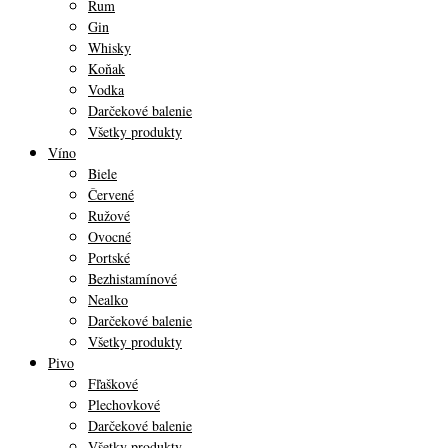
Rum
Gin
Whisky
Koňak
Vodka
Darčekové balenie
Všetky produkty
Víno
Biele
Červené
Ružové
Ovocné
Portské
Bezhistamínové
Nealko
Darčekové balenie
Všetky produkty
Pivo
Fľaškové
Plechovkové
Darčekové balenie
Všetky produkty