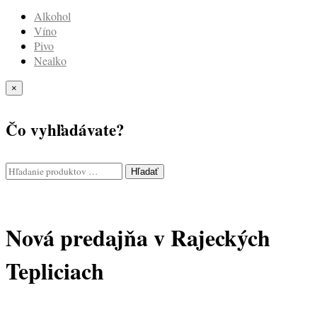
Alkohol
Víno
Pivo
Nealko
×
Čo vyhľadávate?
Hľadať
Nová predajňa v Rajeckých
Tepliciach