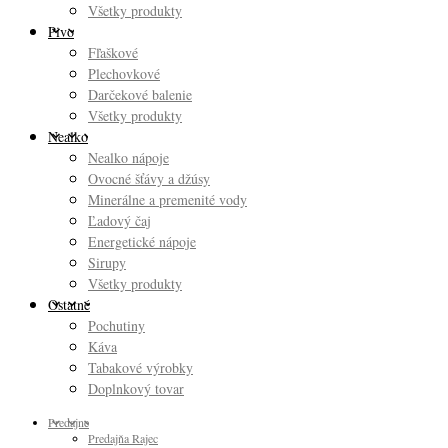
Všetky produkty
Pivo
Fľaškové
Plechovkové
Darčekové balenie
Všetky produkty
Nealko
Nealko nápoje
Ovocné šťávy a džúsy
Minerálne a premenité vody
Ľadový čaj
Energetické nápoje
Sirupy
Všetky produkty
Ostatné
Pochutiny
Káva
Tabakové výrobky
Doplnkový tovar
Predajne
Predajňa Rajec