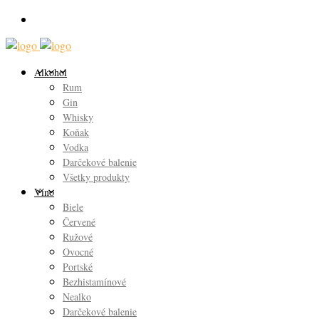
Alkohol
Rum
Gin
Whisky
Koňak
Vodka
Darčekové balenie
Všetky produkty
Víno
Biele
Červené
Ružové
Ovocné
Portské
Bezhistamínové
Nealko
Darčekové balenie