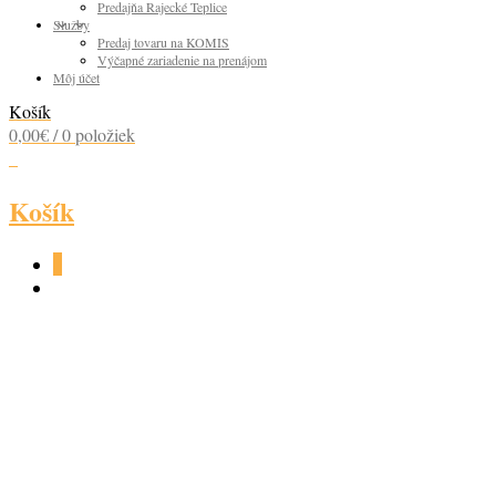
Predajňa Rajecké Teplice
Služby
Predaj tovaru na KOMIS
Výčapné zariadenie na prenájom
Môj účet
Košík
0,00
€
/ 0 položiek
0
Košík
0
ABSOLUT VANILIA
38% 0,7L