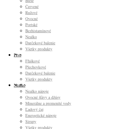
Biele
Červené
Ružové
Ovocné
Portské
Bezhistamínové
Nealko
Darčekové balenie
Všetky produkty
Pivo
Fľaškové
Plechovkové
Darčekové balenie
Všetky produkty
Nealko
Nealko nápoje
Ovocné šťávy a džúsy
Minerálne a premenité vody
Ľadový čaj
Energetické nápoje
Sirupy
Všetky produkty