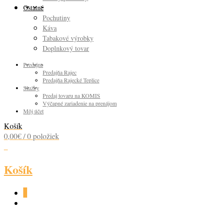
Ostatné
Pochutiny
Káva
Tabakové výrobky
Doplnkový tovar
Predajne
Predajňa Rajec
Predajňa Rajecké Teplice
Služby
Predaj tovaru na KOMIS
Výčapné zariadenie na prenájom
Môj účet
Košík
0,00
€
/ 0 položiek
0
Košík
0