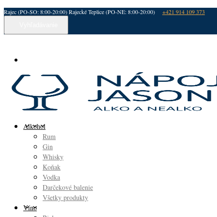
Rajec (PO-SO: 8:00-20:00) Rajecké Teplice (PO-NE: 8:00-20:00)
+421 914 109 373
Vyhľadávanie
Alkohol
Rum
Gin
Whisky
Koňak
Vodka
Darčekové balenie
Všetky produkty
Víno