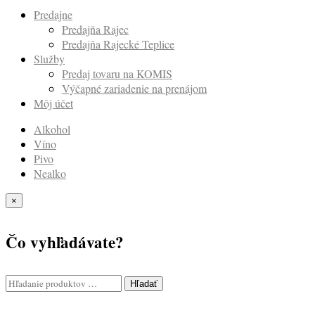
Predajne
Predajňa Rajec
Predajňa Rajecké Teplice
Služby
Predaj tovaru na KOMIS
Výčapné zariadenie na prenájom
Môj účet
Alkohol
Víno
Pivo
Nealko
×
Čo vyhľadávate?
Hľadať