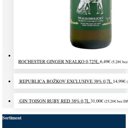
ROCHESTER GINGER NEALKO 0,725L
6,49
€
(
5,28
€
bez
REPUBLICA BOŽKOV EXCLUSIVE 38% 0,7L
14,99
€
(
GIN TOISON RUBY RED 38% 0,7L
31,00
€
(
25,20
€
bez D
Sortiment