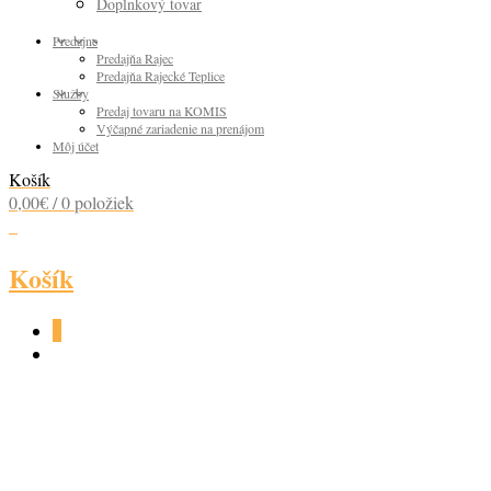
Doplnkový tovar
Predajne
Predajňa Rajec
Predajňa Rajecké Teplice
Služby
Predaj tovaru na KOMIS
Výčapné zariadenie na prenájom
Môj účet
Košík
0,00
€
/ 0 položiek
0
Košík
0