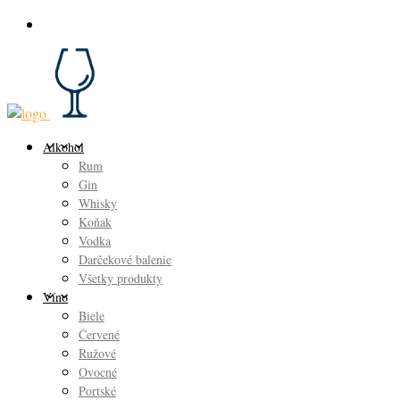
Alkohol
Rum
Gin
Whisky
Koňak
Vodka
Darčekové balenie
Všetky produkty
Víno
Biele
Červené
Ružové
Ovocné
Portské