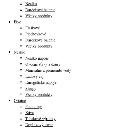
Nealko
Darčekové balenie
Všetky produkty
Pivo
Fľaškové
Plechovkové
Darčekové balenie
Všetky produkty
Nealko
Nealko nápoje
Ovocné šťávy a džúsy
Minerálne a premenité vody
Ľadový čaj
Energetické nápoje
Sirupy
Všetky produkty
Ostatné
Pochutiny
Káva
Tabakové výrobky
Doplnkový tovar