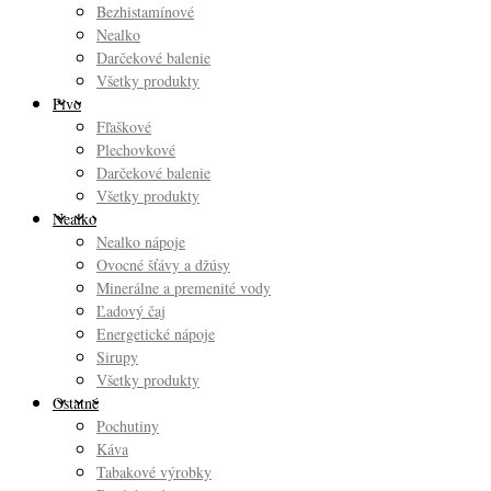
Bezhistamínové
Nealko
Darčekové balenie
Všetky produkty
Pivo
Fľaškové
Plechovkové
Darčekové balenie
Všetky produkty
Nealko
Nealko nápoje
Ovocné šťávy a džúsy
Minerálne a premenité vody
Ľadový čaj
Energetické nápoje
Sirupy
Všetky produkty
Ostatné
Pochutiny
Káva
Tabakové výrobky