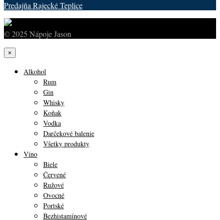
Predajňa Rajecké Teplice
© 2025 Nápoje Jason
×
Alkohol
Rum
Gin
Whisky
Koňak
Vodka
Darčekové balenie
Všetky produkty
Víno
Biele
Červené
Ružové
Ovocné
Portské
Bezhistamínové