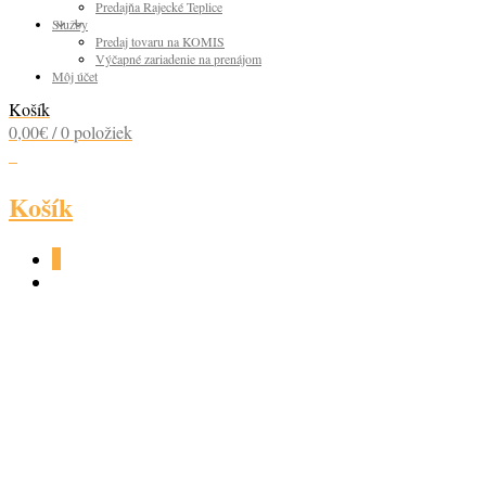
Predajňa Rajecké Teplice
Služby
Predaj tovaru na KOMIS
Výčapné zariadenie na prenájom
Môj účet
Košík
0,00
€
/ 0 položiek
0
Košík
0
RUM CAPTAIN
MORGAN SPICED 35%