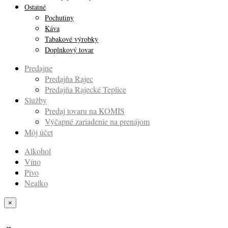
Ostatné
Pochutiny
Káva
Tabakové výrobky
Doplnkový tovar
Predajne
Predajňa Rajec
Predajňa Rajecké Teplice
Služby
Predaj tovaru na KOMIS
Výčapné zariadenie na prenájom
Môj účet
Alkohol
Víno
Pivo
Nealko
×