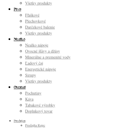
Všetky produkty
Pivo
Fľaškové
Plechovkové
Darčekové balenie
Všetky produkty
Nealko
Nealko nápoje
Ovocné šťávy a džúsy
Minerálne a premenité vody
Ľadový čaj
Energetické nápoje
Sirupy
Všetky produkty
Ostatné
Pochutiny
Káva
Tabakové výrobky
Doplnkový tovar
Predajne
Predajňa Rajec