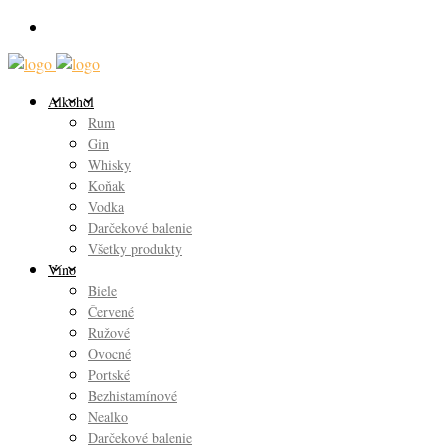
Alkohol
Rum
Gin
Whisky
Koňak
Vodka
Darčekové balenie
Všetky produkty
Víno
Biele
Červené
Ružové
Ovocné
Portské
Bezhistamínové
Nealko
Darčekové balenie