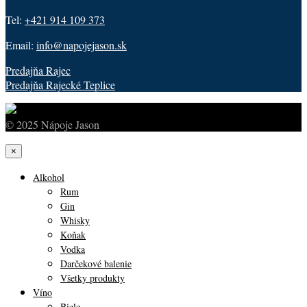
Tel:
+421 914 109 373
Email:
info@napojejason.sk
Predajňa Rajec
Predajňa Rajecké Teplice
© 2025 Nápoje Jason
×
Alkohol
Rum
Gin
Whisky
Koňak
Vodka
Darčekové balenie
Všetky produkty
Víno
Biele