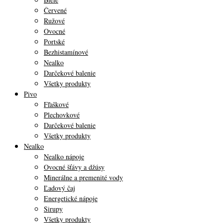
Červené
Ružové
Ovocné
Portské
Bezhistamínové
Nealko
Darčekové balenie
Všetky produkty
Pivo
Fľaškové
Plechovkové
Darčekové balenie
Všetky produkty
Nealko
Nealko nápoje
Ovocné šťávy a džúsy
Minerálne a premenité vody
Ľadový čaj
Energetické nápoje
Sirupy
Všetky produkty