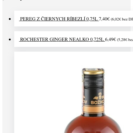
PEREG Z ČIERNYCH RÍBEZLÍ 0,75L
7,40
€
(
6,02
€
bez D
ROCHESTER GINGER NEALKO 0,725L
6,49
€
(
5,28
€
be