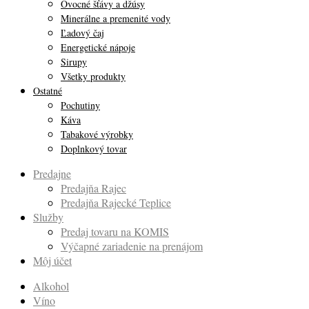
Ovocné šťávy a džúsy
Minerálne a premenité vody
Ľadový čaj
Energetické nápoje
Sirupy
Všetky produkty
Ostatné
Pochutiny
Káva
Tabakové výrobky
Doplnkový tovar
Predajne
Predajňa Rajec
Predajňa Rajecké Teplice
Služby
Predaj tovaru na KOMIS
Výčapné zariadenie na prenájom
Môj účet
Alkohol
Víno