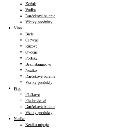
Koňak
Vodka
Darčekové balenie
Všetky produkty
Víno
Biele
Červené
Ružové
Ovocné
Portské
Bezhistamínové
Nealko
Darčekové balenie
Všetky produkty
Pivo
Fľaškové
Plechovkové
Darčekové balenie
Všetky produkty
Nealko
Nealko nápoje