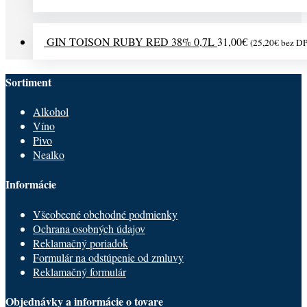
GIN TOISON RUBY RED 38% 0,7L
31,00
€
(
25,20
€
bez D
Sortiment
Alkohol
Víno
Pivo
Nealko
Informácie
Všeobecné obchodné podmienky
Ochrana osobných údajov
Reklamačný poriadok
Formulár na odstúpenie od zmluvy
Reklamačný formulár
Objednávky a informácie o tovare