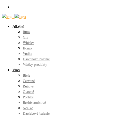
Alkohol
Rum
Gin
Whisky
Koňak
Vodka
Darčekové balenie
Všetky produkty
Víno
Biele
Červené
Ružové
Ovocné
Portské
Bezhistamínové
Nealko
Darčekové balenie