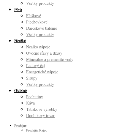
Všetky produkty
Pivo
Fľaškové
Plechovkové
Darčekové balenie
Všetky produkty
Nealko
Nealko nápoje
Ovocné šťávy a džúsy
Minerálne a premenité vody
Ľadový čaj
Energetické nápoje
Sirupy
Všetky produkty
Ostatné
Pochutiny
Káva
Tabakové výrobky
Doplnkový tovar
Predajne
Predajňa Rajec