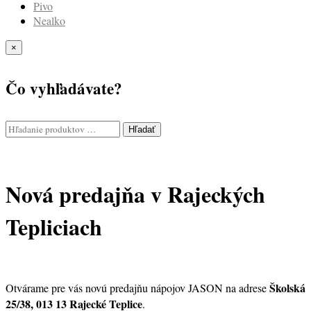
Pivo
Nealko
×
Čo vyhľadávate?
Hľadať
Nová predajňa v Rajeckých
Tepliciach
Školská
Otvárame pre vás novú predajňu nápojov JASON na adrese
25/38, 013 13 Rajecké Teplice
.