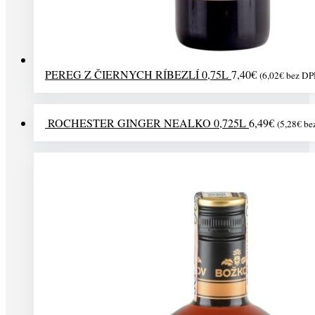
PEREG Z ČIERNYCH RÍBEZLÍ 0,75L
7,40
€
(
6,02
€
bez DP
ROCHESTER GINGER NEALKO 0,725L
6,49
€
(
5,28
€
be