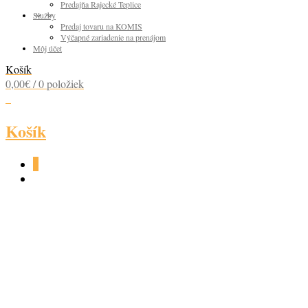
Predajňa Rajecké Teplice
Služby
Predaj tovaru na KOMIS
Výčapné zariadenie na prenájom
Môj účet
Košík
0,00
€
/ 0 položiek
0
Košík
0
TRENČIANSKÉ
HRADNÉ 36% 1L