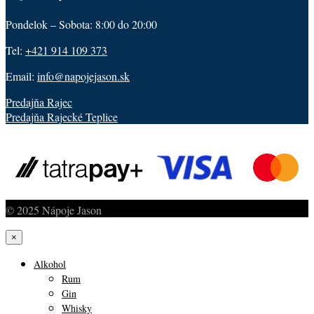
Pondelok – Sobota: 8:00 do 20:00
Tel:
+421 914 109 373
Email:
info@napojejason.sk
Predajňa Rajec
Predajňa Rajecké Teplice
© 2025 Nápoje Jason
×
Alkohol
Rum
Gin
Whisky