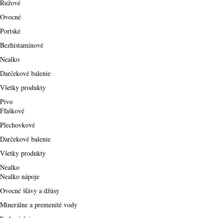
Ružové
Ovocné
Portské
Bezhistamínové
Nealko
Darčekové balenie
Všetky produkty
Pivo
Fľaškové
Plechovkové
Darčekové balenie
Všetky produkty
Nealko
Nealko nápoje
Ovocné šťávy a džúsy
Minerálne a premenité vody