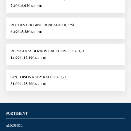
7,40
€
6,02
€
(
bez DPH)
ROCHESTER GINGER NEALKO 0,725L
6,49
€
5,28
€
(
bez DPH)
REPUBLICA BOŽKOV EXCLUSIVE 38% 0,7L
14,99
€
12,19
€
(
bez DPH)
GIN TOISON RUBY RED 38% 0,7L
31,00
€
25,20
€
(
bez DPH)
SORTIMENT
ALKOHOL