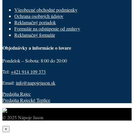
Všeobecné obchodné podmienky
Ochrana osobných údajov
Reklamačný poriadok
Formulár na odstúpenie od zmluvy
Reklamačný formulár
Objednávky a informácie o tovare
Pondelok – Sobota: 8:00 do 20:00
Tel:
+421 914 109 373
Email:
info@napojejason.sk
Predajňa Rajec
Predajňa Rajecké Teplice
© 2025 Nápoje Jason
×