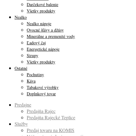
Darčekové balenie
Všetky produkty
Nealko
Nealko nápoje
Ovocné šťávy a džúsy
Minerálne a premenité vody
Ľadový čaj
Energetické nápoje
Sirupy
Všetky produkty
Ostatné
Pochutiny
Káva
Tabakové výrobky
Doplnkový tovar
Predajne
Predajňa Rajec
Predajňa Rajecké Teplice
Služby
Predaj tovaru na KOMIS