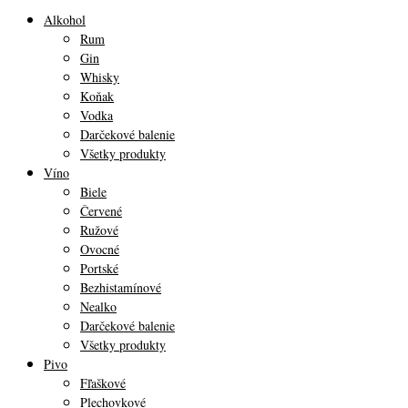
Alkohol
Rum
Gin
Whisky
Koňak
Vodka
Darčekové balenie
Všetky produkty
Víno
Biele
Červené
Ružové
Ovocné
Portské
Bezhistamínové
Nealko
Darčekové balenie
Všetky produkty
Pivo
Fľaškové
Plechovkové