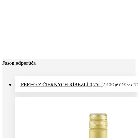
2,90
€
(
2,36
€
bez DPH)
DANTY XO EXTRA 0,7L 40%
36,90
€
(
30,00
€
bez DPH)
Jason odporúča
PEREG Z ČIERNYCH RÍBEZLÍ 0,75L
7,40
€
(
6,02
€
bez D