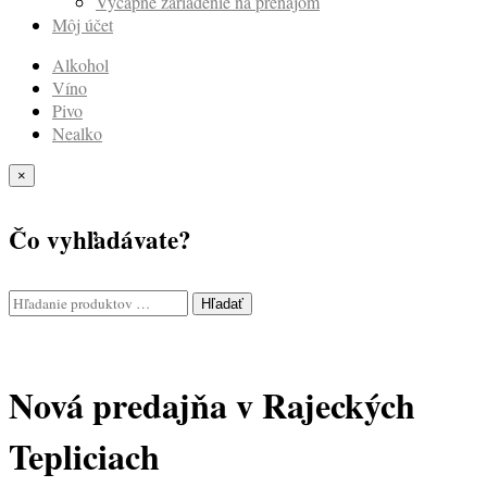
Výčapné zariadenie na prenájom
Môj účet
Alkohol
Víno
Pivo
Nealko
×
Čo vyhľadávate?
Hľadať
Nová predajňa v Rajeckých
Tepliciach