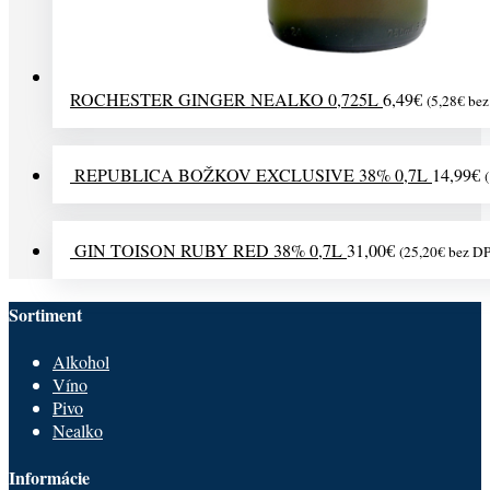
ROCHESTER GINGER NEALKO 0,725L
6,49
€
(
5,28
€
bez
REPUBLICA BOŽKOV EXCLUSIVE 38% 0,7L
14,99
€
(
GIN TOISON RUBY RED 38% 0,7L
31,00
€
(
25,20
€
bez D
Sortiment
Alkohol
Víno
Pivo
Nealko
Informácie