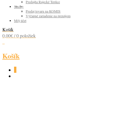
Predajňa Rajecké Teplice
Služby
Predaj tovaru na KOMIS
Výčapné zariadenie na prenájom
Môj účet
Košík
0,00
€
/ 0 položiek
0
Košík
0
COURVOISIER VSOP
40% 0,7L DB