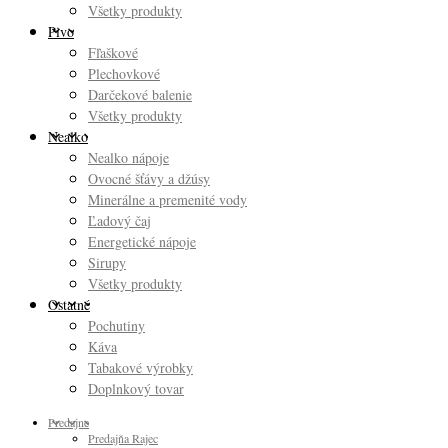
Všetky produkty
Pivo
Fľaškové
Plechovkové
Darčekové balenie
Všetky produkty
Nealko
Nealko nápoje
Ovocné šťávy a džúsy
Minerálne a premenité vody
Ľadový čaj
Energetické nápoje
Sirupy
Všetky produkty
Ostatné
Pochutiny
Káva
Tabakové výrobky
Doplnkový tovar
Predajne
Predajňa Rajec