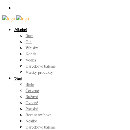
Alkohol
Rum
Gin
Whisky
Koňak
Vodka
Darčekové balenie
Všetky produkty
Víno
Biele
Červené
Ružové
Ovocné
Portské
Bezhistamínové
Nealko
Darčekové balenie