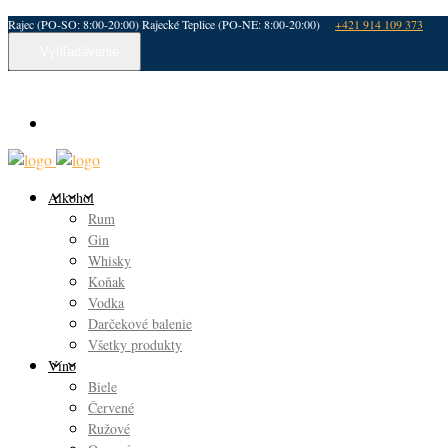
Rajec (PO-SO: 8:00-20:00) Rajecké Teplice (PO-NE: 8:00-20:00)
+421 914 109 373
Vyhľadávanie
Alkohol
Rum
Gin
Whisky
Koňak
Vodka
Darčekové balenie
Všetky produkty
Víno
Biele
Červené
Ružové