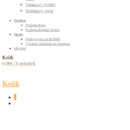
Tabakové výrobky
Doplnkový tovar
Predajne
Predajňa Rajec
Predajňa Rajecké Teplice
Služby
Predaj tovaru na KOMIS
Výčapné zariadenie na prenájom
Môj účet
Košík
0,00
€
/ 0 položiek
0
Košík
0