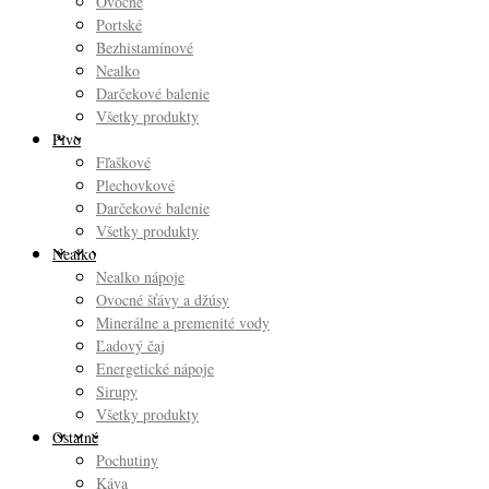
Ovocné
Portské
Bezhistamínové
Nealko
Darčekové balenie
Všetky produkty
Pivo
Fľaškové
Plechovkové
Darčekové balenie
Všetky produkty
Nealko
Nealko nápoje
Ovocné šťávy a džúsy
Minerálne a premenité vody
Ľadový čaj
Energetické nápoje
Sirupy
Všetky produkty
Ostatné
Pochutiny
Káva