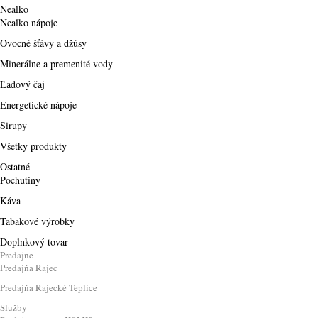
Nealko
Nealko nápoje
Ovocné šťávy a džúsy
Minerálne a premenité vody
Ľadový čaj
Energetické nápoje
Sirupy
Všetky produkty
Ostatné
Pochutiny
Káva
Tabakové výrobky
Doplnkový tovar
Predajne
Predajňa Rajec
Predajňa Rajecké Teplice
Služby