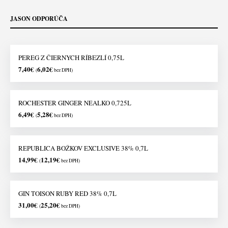
JASON ODPORÚČA
PEREG Z ČIERNYCH RÍBEZLÍ 0,75L
7,40
€
6,02
€
(
bez DPH)
ROCHESTER GINGER NEALKO 0,725L
6,49
€
5,28
€
(
bez DPH)
REPUBLICA BOŽKOV EXCLUSIVE 38% 0,7L
14,99
€
12,19
€
(
bez DPH)
GIN TOISON RUBY RED 38% 0,7L
31,00
€
25,20
€
(
bez DPH)