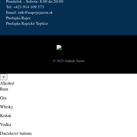
Pondelok – Sobota: 8:00 do 20:00
Tel:
+421 914 109 373
Email:
info@napojejason.sk
Predajňa Rajec
Predajňa Rajecké Teplice
© 2025 Nápoje Jason
×
Alkohol
Rum
Gin
Whisky
Koňak
Vodka
Darčekové balenie