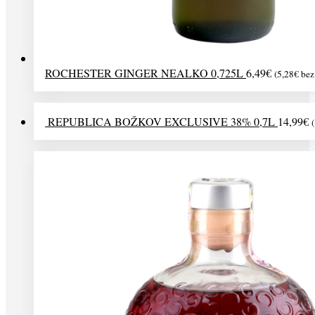
ROCHESTER GINGER NEALKO 0,725L
6,49
€
(
5,28
€
bez
REPUBLICA BOŽKOV EXCLUSIVE 38% 0,7L
14,99
€
(