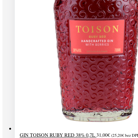
GIN TOISON RUBY RED 38% 0,7L
31,00
€
(
25,20
€
bez DP