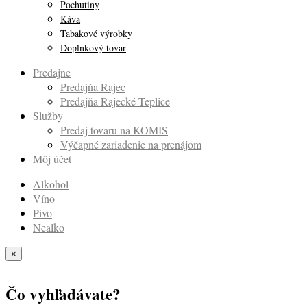
Pochutiny
Káva
Tabakové výrobky
Doplnkový tovar
Predajne
Predajňa Rajec
Predajňa Rajecké Teplice
Služby
Predaj tovaru na KOMIS
Výčapné zariadenie na prenájom
Môj účet
Alkohol
Víno
Pivo
Nealko
×
Čo vyhľadávate?