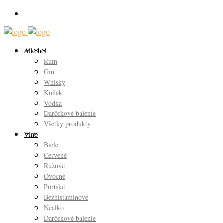
Alkohol
Rum
Gin
Whisky
Koňak
Vodka
Darčekové balenie
Všetky produkty
Víno
Biele
Červené
Ružové
Ovocné
Portské
Bezhistamínové
Nealko
Darčekové balenie