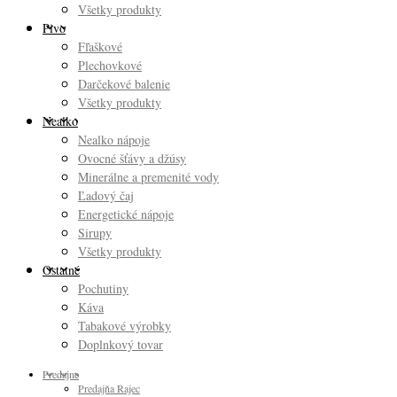
Všetky produkty
Pivo
Fľaškové
Plechovkové
Darčekové balenie
Všetky produkty
Nealko
Nealko nápoje
Ovocné šťávy a džúsy
Minerálne a premenité vody
Ľadový čaj
Energetické nápoje
Sirupy
Všetky produkty
Ostatné
Pochutiny
Káva
Tabakové výrobky
Doplnkový tovar
Predajne
Predajňa Rajec