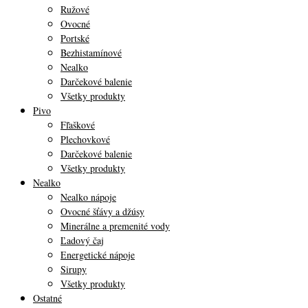
Ružové
Ovocné
Portské
Bezhistamínové
Nealko
Darčekové balenie
Všetky produkty
Pivo
Fľaškové
Plechovkové
Darčekové balenie
Všetky produkty
Nealko
Nealko nápoje
Ovocné šťávy a džúsy
Minerálne a premenité vody
Ľadový čaj
Energetické nápoje
Sirupy
Všetky produkty
Ostatné