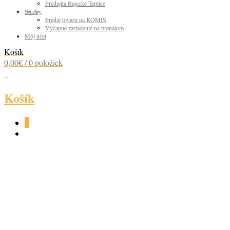
Predajňa Rajecké Teplice
Služby
Predaj tovaru na KOMIS
Výčapné zariadenie na prenájom
Môj účet
Košík
0,00
€
/ 0 položiek
0
Košík
0
BOROVIČKA
JUNIPERUS 40% 0,7L