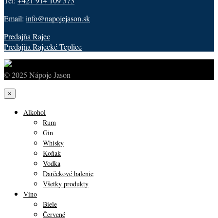
Tel:
+421 914 109 373
Email:
info@napojejason.sk
Predajňa Rajec
Predajňa Rajecké Teplice
© 2025 Nápoje Jason
×
Alkohol
Rum
Gin
Whisky
Koňak
Vodka
Darčekové balenie
Všetky produkty
Víno
Biele
Červené